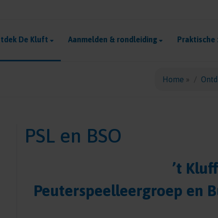
tdek De Kluft
Aanmelden & rondleiding
Praktische
Home
»
Ontd
PSL en BSO
’t Kluf
Peuterspeelleergroep en 