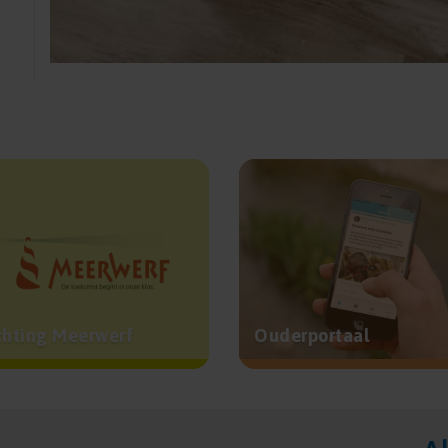
chting Meerwerf
Ouderportaal