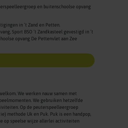
terspeelleergroep en buitenschoolse opvang
stigingen in ’t Zand en Petten.
ang, Sport BSO ’t Zandkasteel gevestigd in ’t
choolse opvang De Pettenvlet aan Zee
ar welkom. We werken nauw samen met
nspeelmomenten. We gebruiken hetzelfde
viteiten. Op de peuterspeelleergroep
ie) methode Uk en Puk. Puk is een handpop,
op speelse wijze allerlei activiteiten