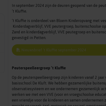
In september 2024 zijn de deuren geopend van de peu
’t Kluffie.
’t Kluffie is onderdeel van Bloem Kinderopvang met ve
Kinderdagverblijf, VVE peutergroep, buitenschoolse opv
Zand en kinderdagverblijf, VVE peutegroep en buitens
gevestigd in Petten.
Nieuwsbrief 't Kluffie september 2024
Peuterspeelleergroep ’t Kluffie
Op de peuterspeelleergroep zijn kinderen vanaf 2 ja
basisschool De Kluft. We hebben gezamenlijke buite
observatiesysteem en we ondernemen gezamenlijk acti
werken we met een VVE (voor en vroegschoolse educat
een vriendje voor de kinderen en samen ondernemen ze 
gericht op spraak-taal, motoriek en sociaal-emotioneel