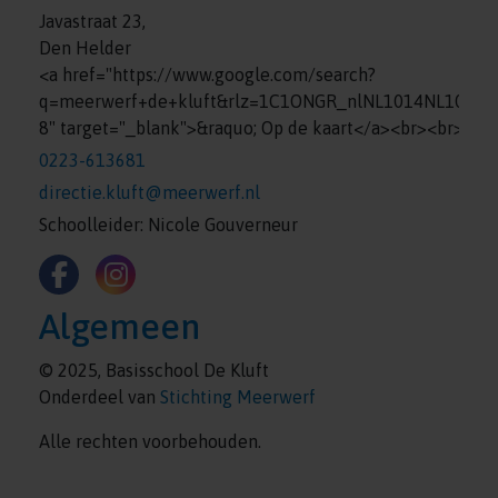
Javastraat 23,
Den Helder
<a href="https://www.google.com/search?
q=meerwerf+de+kluft&rlz=1C1ONGR_nlNL1014NL1014
8" target="_blank">&raquo; Op de kaart</a><br><br>
0223-613681
directie.kluft@meerwerf.nl
Schoolleider: Nicole Gouverneur
Algemeen
© 2025, Basisschool De Kluft
Onderdeel van
Stichting Meerwerf
Alle rechten voorbehouden.