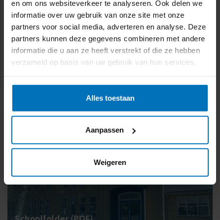
en om ons websiteverkeer te analyseren. Ook delen we
informatie over uw gebruik van onze site met onze
Vrijdagmiddag:
partners voor social media, adverteren en analyse. Deze
partners kunnen deze gegevens combineren met andere
12.30 uur - 13.10 uur Groep 4
informatie die u aan ze heeft verstrekt of die ze hebben
13.10 uur - 14.00 uur Groep 5A
verzameld op basis van uw gebruik van hun services.
Alles toestaan
Aanpassen
Weigeren
Schoolfolder (PDF)