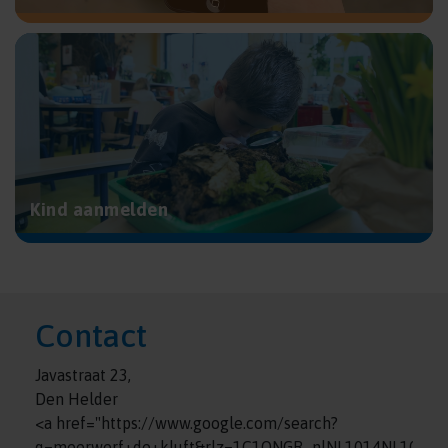
Kind aanmelden
Contact
Javastraat 23,
Den Helder
<a href="https://www.google.com/search?
q=meerwerf+de+kluft&rlz=1C1ONGR_nlNL1014NL1014