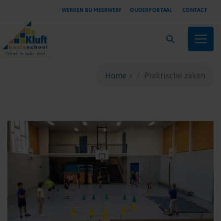
WERKEN BIJ MEERWERF
OUDERPORTAAL
CONTACT
Toggle
Home
»
Praktische zaken